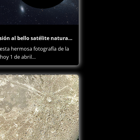
Una incursión al bello satélite natural de la Tierra (Chía; hermosa musa Muísca).
sta hermosa fotografía de la
 hoy 1 de abril…