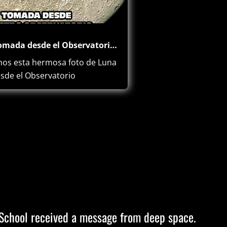
La Luna tomada desde el Observatorio Astronómico del Colegio Abraham Maslow
os esta hermosa foto de Luna
sde el Observatorio
co del…
chool received a message from deep space.