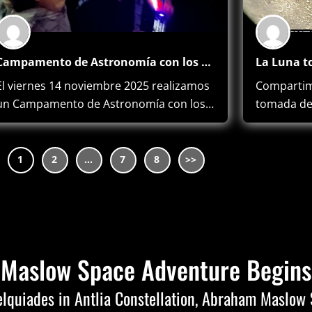
Campamento de Astronomía con los cursos 6°,7°y 8°
El viernes 14 noviembre 2025 realizamos
Compartim
un Campamento de Astronomía con los…
tomada de
Astronómi
1
2
…
7
8
Maslow Space Adventure Begins
lquiades in Antlia Constellation,
Abraham Maslow S