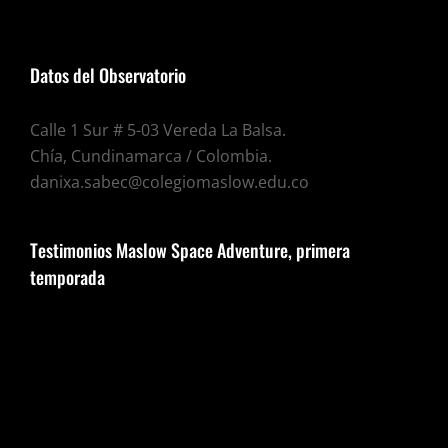
Datos del Observatorio
Calle 1 Sur # 5-03 Vereda La Balsa.
Chía, Cundinamarca / Colombia.
danixa.sabec@colegiomaslow.edu.co
Testimonios Maslow Space Adventure, primera
temporada
Reproductor
de
vídeo