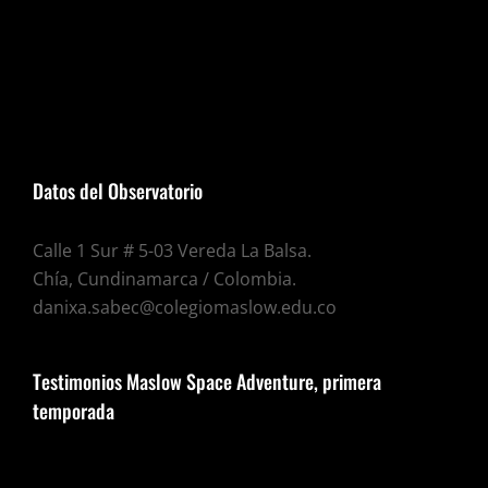
Datos del Observatorio
Calle 1 Sur # 5-03 Vereda La Balsa.
Chía, Cundinamarca / Colombia.
danixa.sabec@colegiomaslow.edu.co
Testimonios Maslow Space Adventure, primera
temporada
Reproductor