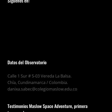
Síguenos en:
Datos del Observatorio
Calle 1 Sur # 5-03 Vereda La Balsa.
Chía, Cundinamarca / Colombia.
danixa.sabec@colegiomaslow.edu.co
Testimonios Maslow Space Adventure, primera