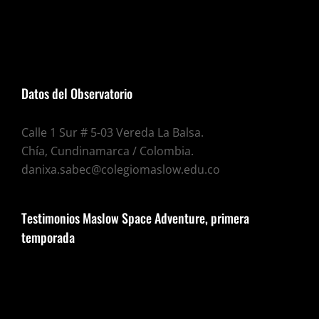
Datos del Observatorio
Calle 1 Sur # 5-03 Vereda La Balsa.
Chía, Cundinamarca / Colombia.
danixa.sabec@colegiomaslow.edu.co
Testimonios Maslow Space Adventure, primera
temporada
Reproductor
de
vídeo