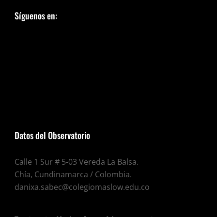
Síguenos en:
Datos del Observatorio
Calle 1 Sur # 5-03 Vereda La Balsa.
Chía, Cundinamarca / Colombia.
danixa.sabec@colegiomaslow.edu.co