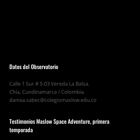
Datos del Observatorio
Calle 1 Sur # 5-03 Vereda La Balsa.
Chía, Cundinamarca / Colombia.
danixa.sabec@colegiomaslow.edu.co
Testimonios Maslow Space Adventure, primera
temporada