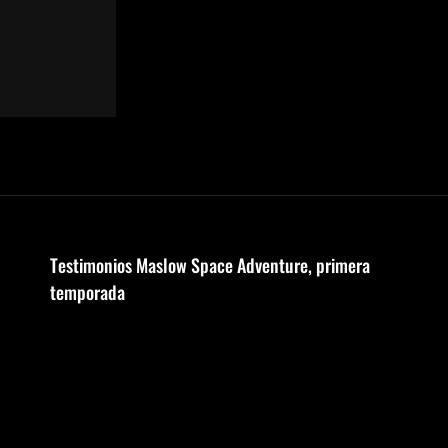
Testimonios Maslow Space Adventure, primera
temporada
Reproductor
de
vídeo