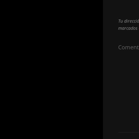
Tu direcci
marcados
Coment