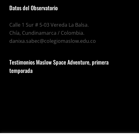
Datos del Observatorio
Calle 1 Sur # 5-03 Vereda La Balsa.
Chía, Cundinamarca / Colombia.
danixa.sabec@colegiomaslow.edu.co
Testimonios Maslow Space Adventure, primera
temporada
Reproductor
de
vídeo