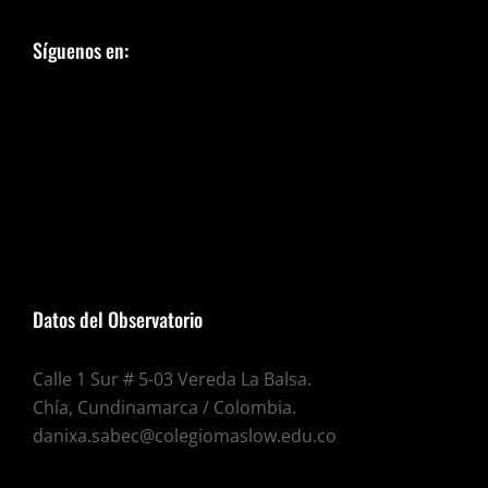
Síguenos en:
Datos del Observatorio
Calle 1 Sur # 5-03 Vereda La Balsa.
Chía, Cundinamarca / Colombia.
danixa.sabec@colegiomaslow.edu.co